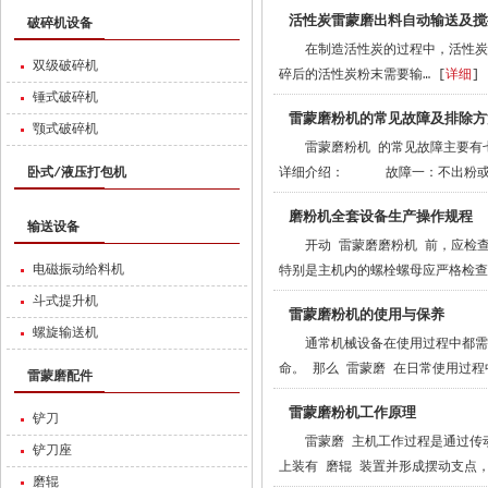
活性炭雷蒙磨出料自动输送及搅
破碎机设备
在制造活性炭的过程中，活性炭
双级破碎机
碎后的活性炭粉末需要输… [
详细
]
锤式破碎机
雷蒙磨粉机的常见故障及排除方
颚式破碎机
雷蒙磨粉机 的常见故障主要有
卧式/液压打包机
详细介绍： 故障一：不出粉或出
磨粉机全套设备生产操作规程
输送设备
开动 雷蒙磨磨粉机 前，应检
电磁振动给料机
特别是主机内的螺栓螺母应严格检查
斗式提升机
雷蒙磨粉机的使用与保养
螺旋输送机
通常机械设备在使用过程中都需
命。 那么 雷蒙磨 在日常使用过程
雷蒙磨配件
雷蒙磨粉机工作原理
铲刀
雷蒙磨 主机工作过程是通过传
铲刀座
上装有 磨辊 装置并形成摆动支点，
磨辊