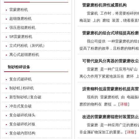
雷蒙磨粉机弹性减震机构
雷蒙磨粉机
雷蒙机 工作时，将需要粉碎的
超细微磨粉机
梅花架 上的 磨辊 装置，绕着垂直
强压悬辊磨粉机
雷蒙磨机的组合式球辊提高粉磨
5R雷蒙磨粉机
我公司提供 一种雷蒙磨机的组
立式钙粉机（灰钙机）
提高了粉磨的效率，且粉磨的物料粗细
离心式超细磨粉机
可替代旋风分离器的雷蒙磨收尘
制砂粉碎设备
雷蒙磨 是一种广泛应用与矿山
离心力作用下紧紧地滚压在 磨环 上
复合式破碎机
制砂机|粉碎机
沥青糊料低温雷蒙磨粉机提高雷
新型制砂机|复合破
现有的 雷蒙磨粉机 由 电磁
磨腔的物料在 磨辊 … [
详细
]
冲击式复合破
复合破碎机锤头
改进的雷蒙磨磨辊密封装置防止
复合破碎机衬板
雷蒙磨 是一种应用广泛的磨粉
非金属矿物深加工的重要… [
详细
]
复合破内部结构