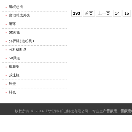
磨辊总成
193
首页
上一页
14
15
磨辊总成外壳
磨环
5R齿轮
分析机(选粉机)
分析机叶盘
5R风道
梅花架
减速机
压盖
料仓
版权所有 © 2014 郑州万科矿山机械有限公司--专业生产
雷蒙磨
、
雷蒙磨