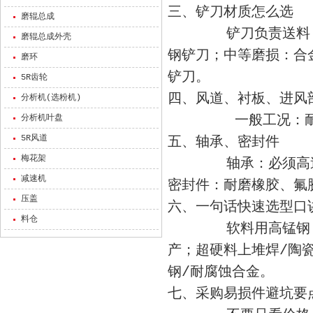
三、铲刀材质怎么选
磨辊总成
铲刀负责送料，磨损
磨辊总成外壳
钢铲刀；中等磨损：合
磨环
铲刀。
5R齿轮
四、风道、衬板、进风
分析机(选粉机)
一般工况：耐磨钢
分析机叶盘
5R风道
五、轴承、密封件
梅花架
轴承：必须高速、耐
减速机
密封件：耐磨橡胶、氟
压盖
六、一句话快速选型口
料仓
软料用高锰钢，省
产；超硬料上堆焊/陶
钢/耐腐蚀合金。
七、采购易损件避坑要