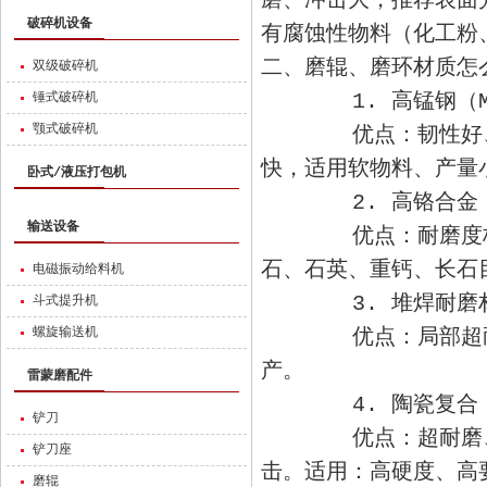
磨、冲击大，推荐表面
破碎机设备
有腐蚀性物料（化工粉
二、磨辊、磨环材质怎
双级破碎机
1. 高锰钢（Mn
锤式破碎机
颚式破碎机
优点：韧性好、耐
快，适用软物料、产量
卧式/液压打包机
2. 高铬合金（Cr1
输送设备
优点：耐磨度极高
石、石英、重钙、长石
电磁振动给料机
3. 堆焊耐磨
斗式提升机
螺旋输送机
优点：局部超耐磨
产。
雷蒙磨配件
4. 陶瓷复合 /
铲刀
优点：超耐磨、不
铲刀座
击。适用：高硬度、高
磨辊