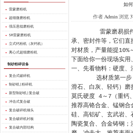
如何
雷蒙磨粉机
作者
Admin
浏览
3
超细微磨粉机
强压悬辊磨粉机
雷蒙磨易损件主要
5R雷蒙磨粉机
承、密封件等，它们直
立式钙粉机（灰钙机）
对材质，产量能提10%
离心式超细磨粉机
下面给你一份现场实用
制砂粉碎设备
一、先看物料：硬度、
复合式破碎机
选材质第一步，只看
制砂机|粉碎机
滑石、白灰、轻钙）磨
新型制砂机|复合破
莫氏硬度 4～7（重
冲击式复合破
推荐高铬合金、锰钢合
复合破碎机锤头
硅、高铝矿、玄武岩、
复合破碎机衬板
陶瓷复合、合金铸钢；
复合破内部结构