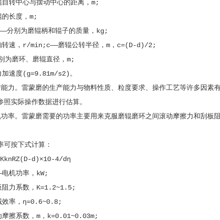
自转中心与摆动中心的距离，m;
的长度，m;
——分别为磨辊柄和辊子的质量，kg;
速，r/min;c——磨辊公转半径，m，c=(D-d)/2;
为磨环、磨辊直径，m;
速度(g=9.81m/s2)。
力。雷蒙磨的生产能力与物料性质、粒度要求、操作工艺等许多因素有
参照实际操作数据进行估算。
率。雷蒙磨需要的功率主要用来克服磨辊磨环之间滚动摩擦力和刮板阻
可按下式计算：
nRZ(D-d)×10-4/dη
电机功率，kW;
力系数，K=1.2~1.5;
率，η=0.6~0.8;
擦系数，m，k=0.01~0.03m;