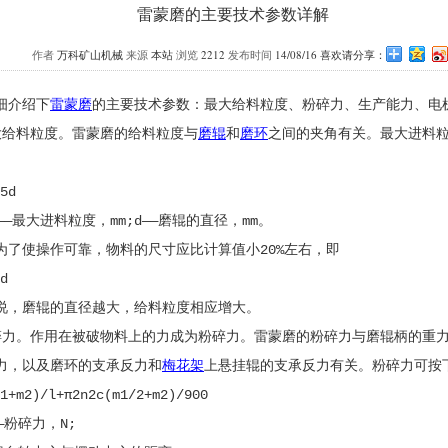
雷蒙磨的主要技术参数详解
作者
万科矿山机械
来源
本站
浏览
2212
发布时间
14/08/16 喜欢请分享：
介绍下
雷蒙磨
的主要技术参数：最大给料粒度、粉碎力、生产能力、电
给料粒度。雷蒙磨的给料粒度与
磨辊
和
磨环
之间的夹角有关。最大进料
5d
最大进料粒度，mm;d——磨辊的直径，mm。
使操作可靠，物料的尺寸应比计算值小20%左右，即
d
，磨辊的直径越大，给料粒度相应增大。
。作用在被破物料上的力成为粉碎力。雷蒙磨的粉碎力与磨辊柄的重力
力，以及磨环的支承反力和
梅花架
上悬挂辊的支承反力有关。粉碎力可按
m2)/l+π2n2c(m1/2+m2)/900
粉碎力，N;