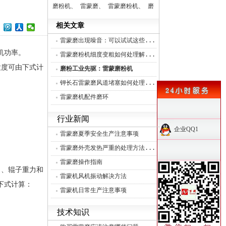
磨粉机、
雷蒙磨、
雷蒙磨粉机、
磨
辊、
分析机、
控制系统、
相关文章
雷蒙磨出现噪音：可以试试这些...
机功率。
雷蒙磨粉机细度变粗如何处理解...
粒度可由下式计
磨粉工业先驱：雷蒙磨粉机
钾长石雷蒙磨风道堵塞如何处理...
雷蒙磨机配件磨环
行业新闻
企业QQ1
雷蒙磨夏季安全生产注意事项
雷蒙磨外壳发热严重的处理方法...
雷蒙磨操作指南
、辊子重力和
雷蒙机风机振动解决方法
下式计算：
雷蒙机日常生产注意事项
技术知识