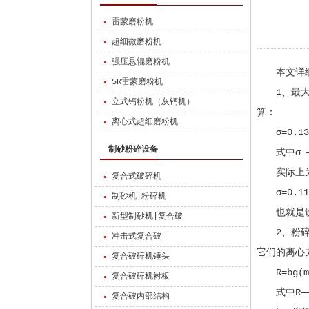
雷蒙磨粉机
超细微磨粉机
强压悬辊磨粉机
本文详细
5R雷蒙磨粉机
1、最大
立式钙粉机（灰钙机）
算：
离心式超细磨粉机
σ=0.13
制砂粉碎设备
式中σ ——
实际上为了
复合式破碎机
σ=0.11
制砂机|粉碎机
也就是说
新型制砂机|复合破
2、粉碎力
冲击式复合破
它们的离心
复合破碎机锤头
R=bg(m1+
复合破碎机衬板
式中R——
复合破内部结构