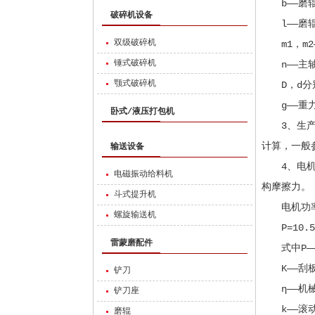
b——磨辊
破碎机设备
l——磨辊
双级破碎机
m1，m2
锤式破碎机
n——主轴转
颚式破碎机
D，d分别
g——重力加
卧式/液压打包机
3、生产能
计算，一般
输送设备
4、电机功
电磁振动给料机
构摩擦力。
斗式提升机
电机功率
螺旋输送机
P=10.5Kk
雷蒙磨配件
式中P——
K——刮板阻
铲刀
η——机械效
铲刀座
k——滚动摩
磨辊