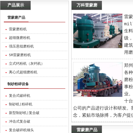
产品展示
万科雷蒙磨
雷蒙
雷蒙磨产品
mi
雷蒙磨粉机
生料
超细微磨粉机
级，
建筑
强压悬辊磨粉机
用磨
5R雷蒙磨粉机
立式钙粉机（灰钙机）
郑州
离心式超细磨粉机
各种
磨粉
制砂粉碎设备
事粉
业。
复合式破碎机
十台
制砂机|粉碎机
公司的产品进行设计和研发。
新型制砂机|复合破
念，紧贴市场脉搏，为客户提
冲击式复合破
雷蒙磨产品
复合破碎机锤头