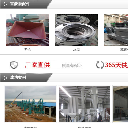
雷蒙磨配件
料仓
压盖
减速
成功案例
分析机叶盘
分析机(选粉机)
5R齿