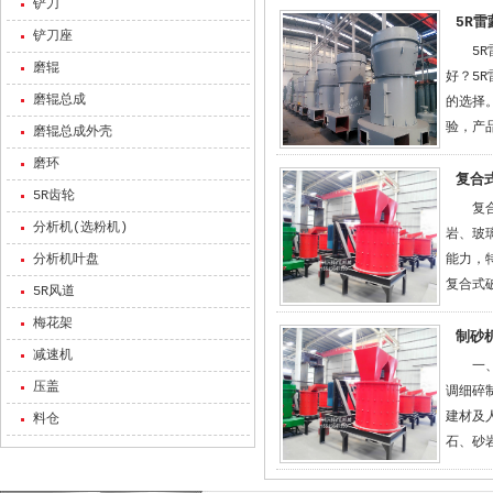
铲刀
5R
铲刀座
5
磨辊
好？5
磨辊总成
的选择
验，产
磨辊总成外壳
磨环
复合
5R齿轮
复
分析机(选粉机)
岩、玻
分析机叶盘
能力，
复合式
5R风道
梅花架
制砂
减速机
一
压盖
调细碎
建材及
料仓
石、砂