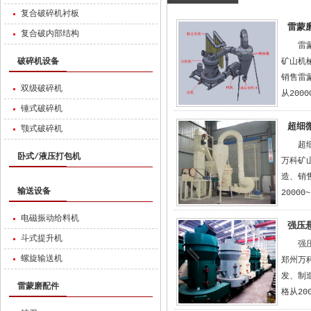
复合破碎机衬板
雷蒙
复合破内部结构
雷
破碎机设备
矿山机
销售雷
双级破碎机
从200
锤式破碎机
超细
颚式破碎机
超
卧式/液压打包机
万科矿
造、销
输送设备
2000
电磁振动给料机
强压
斗式提升机
强
螺旋输送机
郑州万
发、制
雷蒙磨配件
格从20