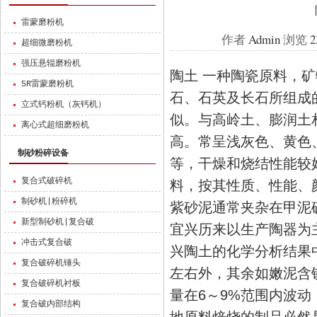
雷蒙磨粉机
作者
Admin
浏览
2
超细微磨粉机
强压悬辊磨粉机
陶土 一种陶瓷原料，
5R雷蒙磨粉机
石、石英及长石所组成
立式钙粉机（灰钙机）
似。与高岭土、膨润土相比
离心式超细磨粉机
高。常呈浅灰色、黄色
制砂粉碎设备
等，干燥和烧结性能较
复合式破碎机
料，按其性质、性能、
制砂机|粉碎机
紫砂泥通常夹杂在甲泥矿
新型制砂机|复合破
宜兴历来以生产陶器为
冲击式复合破
兴陶土的化学分析结果
复合破碎机锤头
左右外，其余如嫩泥含
复合破碎机衬板
量在6～9%范围内波动
复合破内部结构