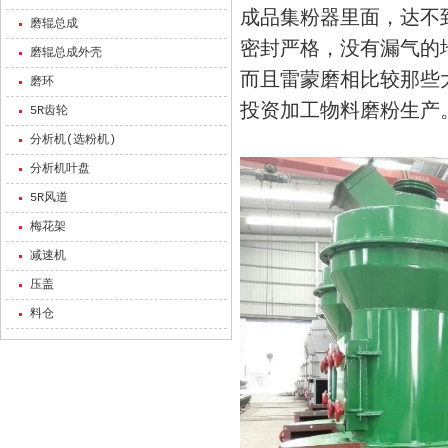
成品集粉器里面，达不
磨辊总成
密封严格，没有漏气的
磨辊总成外壳
而且雷蒙磨相比较那些
磨环
投资加工物料磨粉生产
5R齿轮
分析机(选粉机)
分析机叶盘
5R风道
梅花架
减速机
压盖
料仓