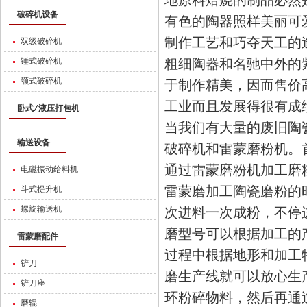
地原料焙烧的制品必然
破碎机设备
有色的陶器照样美丽可
制作工艺和巧夺天工的
双级破碎机
粗细陶器和名驰中外的
锤式破碎机
颚式破碎机
于制作精美，因而售价
工业而且发展得很有成
卧式/液压打包机
当我们有大量的废旧陶
输送设备
破碎机和雷蒙磨粉机。
通过雷蒙磨粉机加工磨粉
电磁振动给料机
雷蒙磨加工陶瓷磨粉的
斗式提升机
螺旋输送机
次进料一次成粉，不停
磨型号可以根据加工的
雷蒙磨配件
过程中根据地形和加工
铲刀
磨生产线就可以放心生
铲刀座
环粉碎物料，然后再通
磨辊