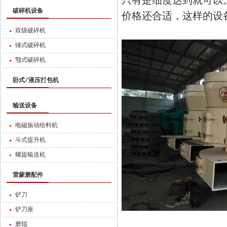
只有是细度达到就可以
破碎机设备
价格还合适，这样的设
双级破碎机
锤式破碎机
颚式破碎机
卧式/液压打包机
输送设备
电磁振动给料机
斗式提升机
螺旋输送机
雷蒙磨配件
铲刀
铲刀座
磨辊