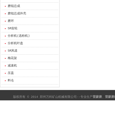
磨辊总成
磨辊总成外壳
磨环
5R齿轮
分析机(选粉机)
分析机叶盘
5R风道
梅花架
减速机
压盖
料仓
版权所有 © 2014 郑州万科矿山机械有限公司--专业生产
雷蒙磨
、
雷蒙磨