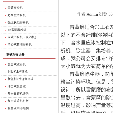
雷蒙磨粉机
作者
Admin
浏览
33
超细微磨粉机
强压悬辊磨粉机
雷蒙磨适合加工石灰
5R雷蒙磨粉机
以下的不含纤维的物料的
立式钙粉机（灰钙机）
下，含水量应该控制在
离心式超细磨粉机
析机、除尘器、集粉器
制砂粉碎设备
成，我公司会安排专业
复合式破碎机
天小编就为大家简单的
制砂机|粉碎机
雷蒙磨除尘器，简单
新型制砂机|复合破
粉尘污染环境。但是，
冲击式复合破
设计，所以雷蒙磨的布
复合破碎机锤头
里散出去，雷蒙磨的除
复合破碎机衬板
温度过高，影响产量等
复合破内部结构