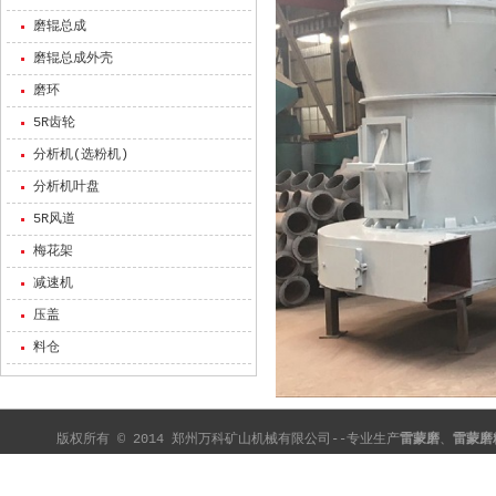
磨辊总成
磨辊总成外壳
磨环
5R齿轮
分析机(选粉机)
分析机叶盘
5R风道
梅花架
减速机
压盖
料仓
版权所有 © 2014 郑州万科矿山机械有限公司--专业生产
雷蒙磨
、
雷蒙磨