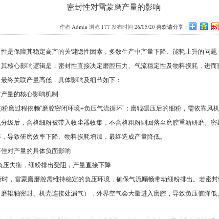
密封性对雷蒙磨产量的影响
作者
Admin
浏览
177
发布时间
26/05/20 喜欢请分享：
封性是保障其稳定高产的关键隐性因素，多数生产中产量下降、能耗上升的问题
。其核心影响逻辑是：密封性直接决定磨腔压力、气流稳定性及物料损耗，进而
，最终关联产量高低，具体影响及细节如下：
对产量的核心影响机制
磨过程依赖“磨腔密闭环境+负压气流循环”：磨辊碾压后的细粉，需依靠风
机分级后，合格细粉被带入收尘器收集，不合格粗粉则回落至磨腔重新研磨。密
环，导致研磨效率下降、物料损耗增加，最终造成产量降低。
不佳对产量的具体负面影响
负压失衡，细粉排出受阻，产量直接下降
，雷蒙磨磨腔需维持稳定的负压环境，确保气流顺畅带动细粉排出。若密封
、磨辊轴密封、机壳连接处漏气），外界空气会大量进入磨腔，导致负压值降低