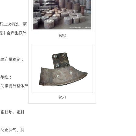
行二次筛选、研
程中会产生额外
磨辊
保障产量稳定；
连续性；
，间接提升整体产
铲刀
的密封垫、密封
，防止漏气、漏