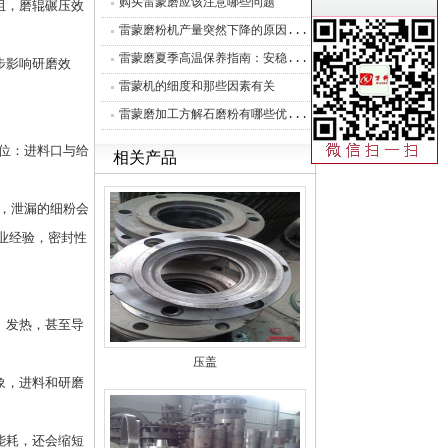
购买雷蒙磨应该注意哪些问题
阻，磨辊碾压效
雷蒙磨粉机产量突然下降的原因...
雷蒙磨夏季高温保养指南：安稳...
步影响研磨效
雷蒙机的细度和那些因素有关
雷蒙磨加工方解石磨粉有哪些优...
位：进料口与给
相关产品
，泄漏的细粉会
业经验，密封性
、发热，甚至导
压盖
象，进料和研磨
能耗，还会缩短