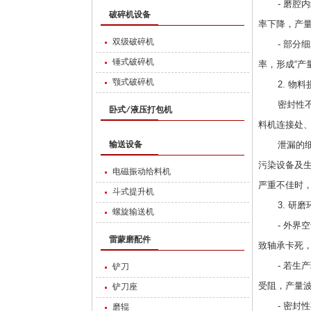
- 磨腔内
破碎机设备
率下降，产
双级破碎机
- 部分细
锤式破碎机
率，形成“产
颚式破碎机
2. 物料
密封性不佳
卧式/液压打包机
料机连接处
泄漏的细粉
输送设备
污染设备及
电磁振动给料机
严重不佳时，
斗式提升机
3. 研磨
螺旋输送机
- 外界空
雷蒙磨配件
致轴承卡死
- 若生产
铲刀
受阻，产量
铲刀座
- 密封性
磨辊