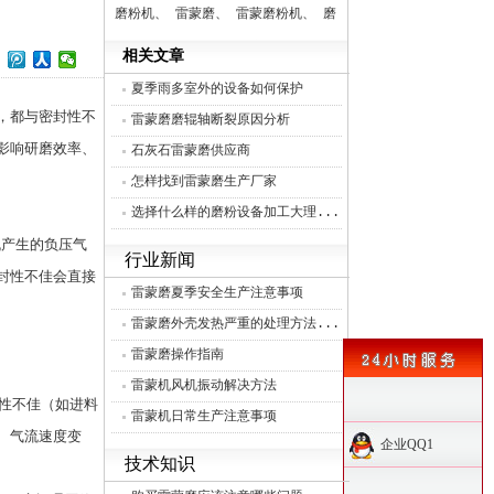
磨粉机、
雷蒙磨、
雷蒙磨粉机、
磨
辊、
分析机、
控制系统、
相关文章
夏季雨多室外的设备如何保护
，都与密封性不
雷蒙磨磨辊轴断裂原因分析
影响研磨效率、
石灰石雷蒙磨供应商
怎样找到雷蒙磨生产厂家
选择什么样的磨粉设备加工大理...
机产生的负压气
行业新闻
封性不佳会直接
雷蒙磨夏季安全生产注意事项
雷蒙磨外壳发热严重的处理方法...
雷蒙磨操作指南
雷蒙机风机振动解决方法
性不佳（如进料
雷蒙机日常生产注意事项
、气流速度变
企业QQ1
技术知识