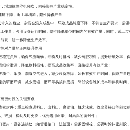
命，增加故障停机频次，间接影响产量稳定性。
纯度下降，返工率增加，隐性降低产量
入的粉尘、杂质会混入成品中，导致成品纯度下降，不符合生产要求，需进
工工作量，占用设备运行时间，隐性降低单位时间内的有效产量；同时，返工过
和能耗，进一步降低生产效率。
封性对产量的正向提升作用
腔稳定负压，确保气流顺畅，细粉及时排出，减少磨腔积料，提升研磨效率，
品细粉泄漏，降低物料损耗，提高成品收集率，直接提升有效产量；
界粉尘、杂质、潮湿空气进入，减少设备故障，延长有效生产时间，保障产量
定的研磨环境，减少磨辊、磨环等易损件磨损，降低设备维护成本和停机时间
蒙磨密封性的关键要点
查密封件：重点检查进料口、出料口、磨辊轴、机壳法兰、收尘器接口等部位
化、破损、松动及时更换，优先选用耐磨、耐高温的密封件；
口密封：设备连接处（如管道接口、法兰面）需紧固螺栓，必要时涂抹密封胶