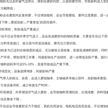
细粉无法及时被气流带出，堆积在磨腔内部，占据研磨空间，导致新料进入受
量大幅降低；
粉会在磨腔内反复研磨，不仅增加能耗，还会导致磨辊、磨环过度磨损，进一
量下降→磨损加剧→产量更低”的恶性循环。
损耗增加，有效成品产量减少
不仅会导致外界空气进入，还会造成磨腔内的细粉泄漏，主要发生在以下部
、出料管道接口、收尘器与管道连接处、磨壳法兰密封面。
多为已达到合格细度的成品，无法被收尘器收集，直接造成物料损耗；同时
生产环境，增加清理工作量，间接影响生产连续性，进一步降低实际产量。据行
物料损耗率可达5%-10%，直接导致成品产量下降。
环境恶化，设备故障增多，间接影响产量
气带入的粉尘、杂质，会进入磨辊轴承、主轴轴承等核心部件，加剧轴承磨损
，引发设备停机，减少有效生产时间；
环境潮湿，外界潮湿空气进入磨腔，会导致物料受潮结块，出现堵磨、拱料现
波动且整体下降；
不佳还会导致磨腔压力不稳定，风机负荷波动，电机电流忽高忽低，不仅增加