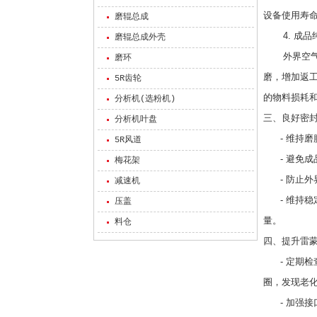
设备使用寿
磨辊总成
4. 成品
磨辊总成外壳
外界空气带
磨环
磨，增加返
5R齿轮
的物料损耗
分析机(选粉机)
三、良好密
分析机叶盘
- 维持磨
5R风道
- 避免成
梅花架
- 防止外
减速机
- 维持稳
压盖
量。
料仓
四、提升雷
- 定期检
圈，发现老
- 加强接