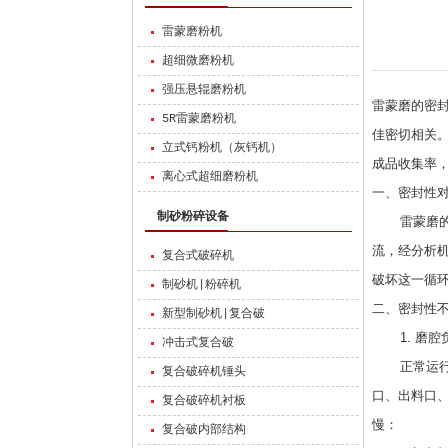
雷蒙磨粉机
超细微磨粉机
强压悬辊磨粉机
雷蒙磨的密
5R雷蒙磨粉机
佳密切相关
立式钙粉机（灰钙机）
成品收集率
离心式超细磨粉机
一、密封性
制砂粉碎设备
雷蒙磨的粉
流，经分析
复合式破碎机
破坏这一循
制砂机|粉碎机
二、密封性
新型制砂机|复合破
1. 磨腔
冲击式复合破
正常运行时
复合破碎机锤头
口、出料口
复合破碎机衬板
慢：
复合破内部结构