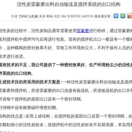
活性炭雷蒙磨出料自动输送及搅拌系统的出口结构
作者
万科矿山机械
来源
本站
浏览
366
发布时间
14/07/18 喜欢请分享：
性炭的过程中，活性炭制品通常需要使用
雷蒙磨
进行粉碎，通过雷蒙磨
送到搅拌机中搅拌均匀后再进行包装。现有的搅拌机出口一般设有一个蝶
小，这种蝶阀的密封效果不好、导致工作环境粉尘大，不利于操作人员的
技术进行改进。
现有技术的不足，我公司提供了一种密封效果好、生产环境粉尘少的活性
拌系统的出口结构
。
上述技术目的所采用的技术方案是
:一种活性炭雷蒙磨出料自动输送及搅
雷蒙磨和搅拌机，所述雷蒙磨的出口连接有输送机，所述输送机的出口并
所述每个搅拌机的底部出口设有一个密封球阀。
球阀中设有耐磨碳纤维密封圈。
的优点是:采用上述结构，在搅拌机的底部出口设置一个密封球阀，由
住颗粒细小的活性炭粉末，使搅拌机中的活性炭粉末不容易泄露，本实用