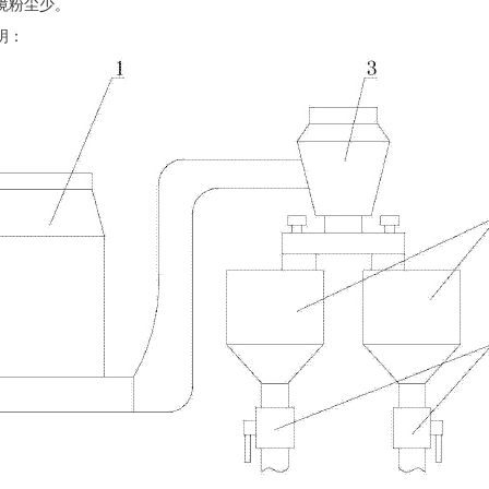
境粉尘少。
明：