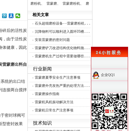
磨粉机、
雷蒙磨、
雷蒙磨粉机、
磨
辊、
分析机、
控制系统、
相关文章
石头超细磨粉设备--雷蒙磨粉机...
粉碎后的活性炭
沉降物料可以顺利进入圆环凹槽...
阀，由于活性炭
安装雷蒙磨的密封问题
身体健康，因此
雷蒙磨铲刀改进结构优化物料抛...
雷蒙磨机生产过程中需要做哪些...
炭雷蒙磨出料自
行业新闻
企业QQ1
雷蒙磨夏季安全生产注意事项
拌系统的出口结
雷蒙磨外壳发热严重的处理方法...
列连接两台搅拌
雷蒙磨操作指南
雷蒙机风机振动解决方法
雷蒙机日常生产注意事项
于密封球阀可
技术知识
新型密封效果