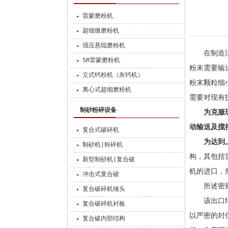
雷蒙磨粉机
超细微磨粉机
强压悬辊磨粉机
在制造活
5R雷蒙磨粉机
粉末需要输
立式钙粉机（灰钙机）
粉末颗粒细
离心式超细磨粉机
需要对现有
制砂粉碎设备
为克服
动输送及搅
复合式破碎机
为达到
制砂机|粉碎机
构，其包括
新型制砂机|复合破
机的进口，
冲击式复合破
所述密封
复合破碎机锤头
该出口结构
复合破碎机衬板
以严密的封
复合破内部结构