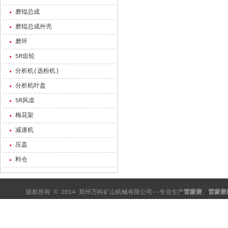
磨辊总成
磨辊总成外壳
磨环
5R齿轮
分析机(选粉机)
分析机叶盘
5R风道
梅花架
减速机
压盖
料仓
版权所有 © 2014 郑州万科矿山机械有限公司--专业生产
雷蒙磨
、
雷蒙磨